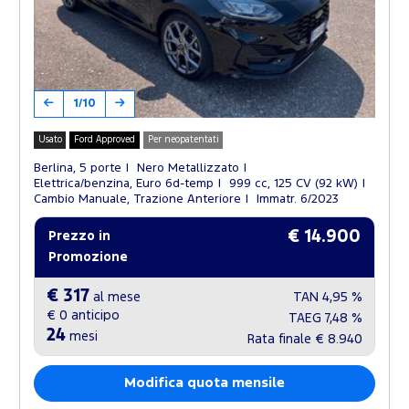
1/10
Usato
Ford Approved
Per neopatentati
Berlina, 5 porte
Nero Metallizzato
Elettrica/benzina, Euro 6d-temp
999 cc, 125 CV (92 kW)
Cambio Manuale, Trazione Anteriore
Immatr. 6/2023
€ 14.900
Prezzo in
Promozione
€ 317
al mese
TAN
4,95 %
€ 0
anticipo
TAEG
7,48 %
24
mesi
Rata finale
€ 8.940
Modifica quota mensile