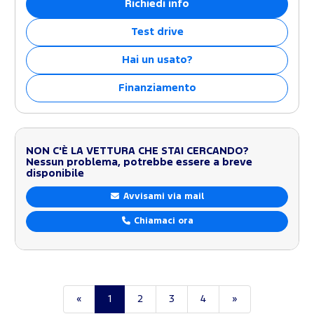
Richiedi info
Test drive
Hai un usato?
Finanziamento
NON C'È LA VETTURA CHE STAI CERCANDO?
Nessun problema, potrebbe essere a breve
disponibile
Avvisami via mail
Chiamaci ora
«
1
2
3
4
»