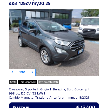
s&s 125cv my20.25
1/10
Usato
Ford Approved
Per neopatentati
Crossover, 5 porte
Grigio
Benzina, Euro 6d-temp
998 cc, 125 CV (92 kW)
Cambio Manuale, Trazione Anteriore
Immatr. 8/2021
€ 13.400
Prezzo in