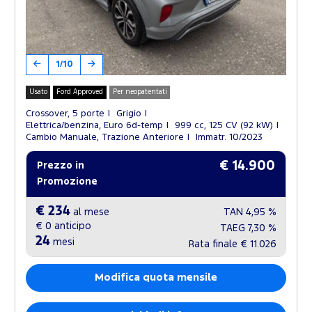
1/10
Usato
Ford Approved
Per neopatentati
Crossover, 5 porte
Grigio
Elettrica/benzina, Euro 6d-temp
999 cc, 125 CV (92 kW)
Cambio Manuale, Trazione Anteriore
Immatr. 10/2023
€ 14.900
Prezzo in
Promozione
€ 234
al mese
TAN
4,95 %
€ 0
anticipo
TAEG
7,30 %
24
mesi
Rata finale
€ 11.026
Modifica quota mensile