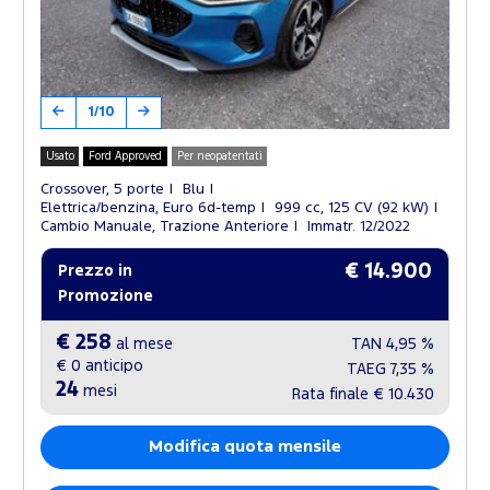
1/10
Usato
Ford Approved
Per neopatentati
Crossover, 5 porte
Blu
Elettrica/benzina, Euro 6d-temp
999 cc, 125 CV (92 kW)
Cambio Manuale, Trazione Anteriore
Immatr. 12/2022
€ 14.900
Prezzo in
Promozione
€ 258
al mese
TAN
4,95 %
€ 0
anticipo
TAEG
7,35 %
24
mesi
Rata finale
€ 10.430
Modifica quota mensile