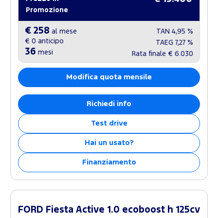
Promozione
€ 258
al mese
TAN
4,95 %
€ 0
anticipo
TAEG
7,27 %
36
mesi
Rata finale
€ 6.030
Modifica quota mensile
Richiedi info
Test drive
Hai un usato?
Finanziamento
FORD Fiesta Active 1.0 ecoboost h 125cv