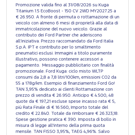
Promozione valida fino al 31/08/2026 su Kuga
Titanium 1.5 EcoBoost - 150 CV 2WD MY2027.25 a
€ 26.950. A fronte di permuta o rottamazione di un
veicolo con almeno 6 mesi di proprietà alla data di
immatricolazione del nuovo veicolo. Grazie al
contributo dei Ford Partner che aderiscono
all’iniziativa. Prezzo raccomandato da Ford Italia
S.p.A. IPT e contributo per lo smaltimento
pneumatici esclusi. Immagini a titolo puramente
illustrativo, possono contenere accessori a
pagamento. Messaggio pubblicitario con finalità
promozionale. Ford Kuga: ciclo misto WLTP
consumi da 2,8 a 7,8 litri/100km, emissioni CO2 da
55 a 178g/km. Esempio di finanziamento Ford Go!
TAN 3,95% dedicato ai clienti Rottamazione con
prezzo di vendita € 26.950. Anticipo € 4.500, 48
quote da € 197,21 escluse spese incasso rata € 5,
più Rata Finale di € 16.560, Importo totale del
credito € 22.840. Totale da rimborsare € 26.323,18.
Spese gestione pratica € 390. Imposta di bollo in
misura di legge all'interno della prima quota
mensile. TAN FISSO 3,95%, TAEG 4,96%. Salvo