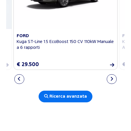
FORD
FO
Kuga ST-Line 1.5 EcoBoost 150 CV 110kW Manuale
Kuga
a 6 rapporti
Auto
€ 29.500
€ 3
Ricerca avanzata