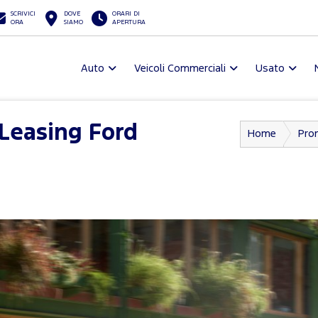
SCRIVICI
DOVE
ORARI DI
ORA
SIAMO
APERTURA
Auto
Veicoli Commerciali
Usato
Leasing Ford
Home
Pro