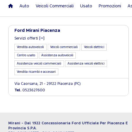
Auto
Veicoli Commerciali
Usato
Promozioni
As
Ford Mirani Piacenza
Servizi offerti [
]
Vendita autoveicoli
Veicoli commerciali
Veicoli elettrici
Centro usato
Assistenza autoveicoli
Assistenza veicoli commerciali
Assistenza veicoli elettrici
Vendita ricambi e accessori
Via Caorsana, 21 - 29122 Piacenza (PC)
Tel.
0523627600
Mirani - Dal 1922 Concessionaria Ford Ufficiale Per Piacenza E
Provincia S.P.A.