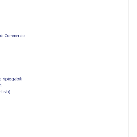
a di Commercio.
e ripiegabili
i
listi)