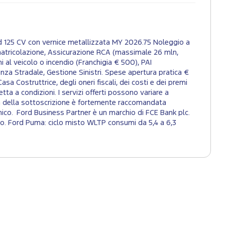
id 125 CV con vernice metallizzata MY 2026.75 Noleggio a
atricolazione, Assicurazione RCA (massimale 26 mln,
i al veicolo o incendio (Franchigia € 500), PAI
nza Stradale, Gestione Sinistri. Spese apertura pratica €
sa Costruttrice, degli oneri fiscali, dei costi e dei premi
tta a condizioni. I servizi offerti possono variare a
Prima della sottoscrizione è fortemente raccomandata
nico. Ford Business Partner è un marchio di FCE Bank plc.
to. Ford Puma: ciclo misto WLTP consumi da 5,4 a 6,3