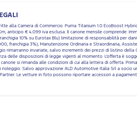
EGALI
iscritte alla Camera di Commercio. Puma Titanium 1.0 EcoBoost Hybr
m, anticipo € 4.099 iva esclusa. Il canone mensile comprende: Imm
franchigia 10% su Eurotax Blu) limitazione di responsabilità per dann
0, franchigia 3%), Manutenzione Ordinaria e Straordinaria, Assiste
 rimarranno invariate, salvo incrementi dei prezzi di listino della Ca
nza delle disposizioni di legge vigenti al momento. L’offerta è sogge
el canone si rimanda alle condizioni di cui alla lettera di offerta. 
 di noleggio. Salvo approvazione ALD Automotive Italia Srl a socio u
 Partner. Le vetture in foto possono riportare accessori a pagamen