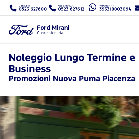
VENDITA
ASSISTENZA
WHATSAPP
0523 627600
0523 627612
393318803094
Ford Mirani
Concessionaria
Noleggio Lungo Termine e 
Business
Promozioni
Nuova Puma Piacenza